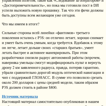
управления полетом, такие как «Следование за оператором» и
«Достопримечательность», но пока мы готовили пост в DJI
успели выложить новую прошивку. Так что эти фичи должны
быть доступны всем желающим уже сегодня.
Что мы имеем в итоге?
Сильные стороны всей линейки «фантомов» третьего
поколения остались с P3S: он отлично летает, хорошо снимает
и умеет быть очень умным, когда требуется. Вдобавок к этому
он легче, летает дольше своих «старших братьев», умеет
летать быстрее и активнее маневрировать. При этом
разработчики снизили радиус автономной работы (впрочем,
наверняка умельцы смогут модифицировать пульт и вернуть
дрону 2 км заявленного радиуса, правда, потеряв гарантию,
убрали сравнительно дорогой модуль оптической навигации и
чип с поддержкой ГЛОНАСС. В сумме это позволило срезать
около 200 долларов с цены средней модели, таким образом
P3S должен стоить в районе $800.
Источник материала
Настоящий материал самостоятельно опубликован в нашем