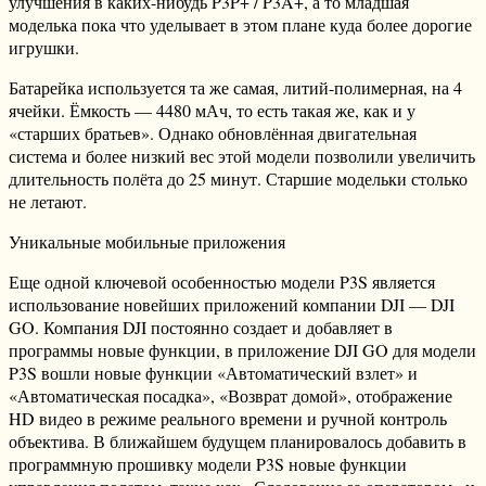
улучшения в каких-нибудь P3P+ / P3A+, а то младшая
моделька пока что уделывает в этом плане куда более дорогие
игрушки.
Батарейка используется та же самая, литий-полимерная, на 4
ячейки. Ёмкость — 4480 мАч, то есть такая же, как и у
«старших братьев». Однако обновлённая двигательная
система и более низкий вес этой модели позволили увеличить
длительность полёта до 25 минут. Старшие модельки столько
не летают.
Уникальные мобильные приложения
Еще одной ключевой особенностью модели P3S является
использование новейших приложений компании DJI — DJI
GO. Компания DJI постоянно создает и добавляет в
программы новые функции, в приложение DJI GO для модели
P3S вошли новые функции «Автоматический взлет» и
«Автоматическая посадка», «Возврат домой», отображение
HD видео в режиме реального времени и ручной контроль
объектива. В ближайшем будущем планировалось добавить в
программную прошивку модели P3S новые функции