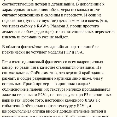
соответствующие потери в детализации. В дополенние к
характерным искажениям обе камеры несколько иначе
считают экспозицию и склонны к пересвету. И если из
недосветов (пусть и с шумами) детали можно извлечь (что,
учитывая съёмку в RAW у Phantom 3, проще простого
делается в любом редакторе), то из потенциальных пересветов
извлечь информацию уже не выйдет.
В области фотосъёмки «младший» аппарат в линейке
практически не уступает моделям P3P и P3A.
Если взять одинаковый фрагмент со всех кадров разных
камер, то различия в качестве становятся очевидны. На
снимке камеры GoPro заметно, что верхний край здания
размыт, и общее разрешение картинки явно ниже, чем у
остальных. Яркий пример — кирпичная кладка /
облицовочные панели: их текстура неплохо проглядывается
даже на стареньком P2V+, не говоря уже про P3 в различных
вариантах. Кроме того, настройки камерного JPEG’а с
избыточной чёткостью портят текстуру у P2V+, а
широкоугольная оптика вносит дополнительные потери в
качестве картинки по краям кадра. У «Фантомов» третьего