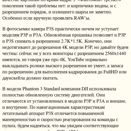
поколения такой проблемы нет: и кирпичики видны, и с
разрешением порядок, и излишнего шарпа не заметно.
Особенно если вручную проявлять RAW’ы.
В фотосъемке камера P3S практически ничем не уступает
моделям P3P и P3A. Обновлённая прошивка позволяет и P3P
и P3S снимать в разрешении 2.7K*1.5K. Конечно, они
недотягивают до разрешения 4K модели P3P, но давайте будем
честны: сейчас не у всех мониторы с разрешением 2560х1440
имеются, не говоря уже про 4К, YouTube нормально
выкладывать ролики выского разрешения не умеет, а запаса
по разрешению для выполнения кадрирования до FullHD или
даунскейла должно хватать.
В модели Phantom 3 Standard компания DJI использовала
полностью обновленную систему двигателей. Они
отличаются от установленных в модели P3P и P3A и внешне,
и внутренне. По навигационным характеристикам
летательный аппарат P3S отличается повышенной
маневренностью и скоростью реагирования на команды с
пульта, будем надеяться, что мы увидим соответствующие