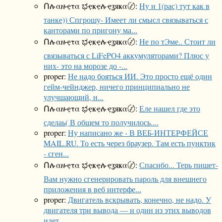
Ոሉαዙҿτα ಭҿҝҿሉҿʓяҝα〄:
Ну и 1(рас) тут как в
танке)) Спгрошу- Имеет ли смысл связываться с
канторами по пригону ма...
Ոሉαዙҿτα ಭҿҝҿሉҿʓяҝα〄:
Не по тЭме.. Стоит ли
связываться с LiFePO4 аккумуляторами? Плюс у
них- это на морозе до -...
proper:
Не надо бояться ИИ. Это просто ещё один
гейм-чейнджер, ничего принципиально не
улучшающий, н...
Ոሉαዙҿτα ಭҿҝҿሉҿʓяҝα〄:
Еле нашел где это
сделаь( В общем то получилось....
proper:
Ну написано же - В ВЕБ-ИНТЕРФЕЙСЕ
MAIL.RU. То есть через браузер. Там есть пунктик
- сген...
Ոሉαዙҿτα ಭҿҝҿሉҿʓяҝα〄:
Спасибо... Терь пишет-
Вам нужно сгенерировать пароль для внешнего
приложения в веб интерфе...
proper:
Двигатель вскрывать, конечно, не надо. У
двигателя три вывода — и один из этих выводов
идет ...