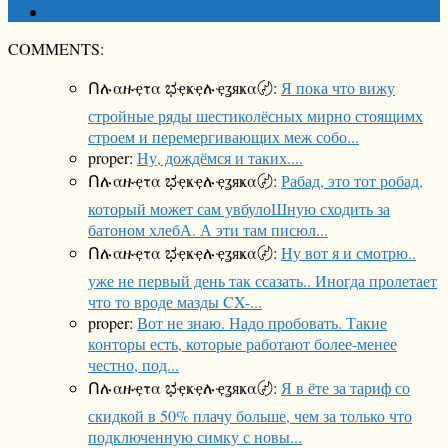
COMMENTS:
Ոሉαዙҿτα ಭҿҝҿሉҿʓяҝα〄:
Я пока что вижу
стройные ряды шестиколёсных мирно стоящимх
строем и перемергивающих меж собо...
proper:
Ну, дождёмся и таких....
Ոሉαዙҿτα ಭҿҝҿሉҿʓяҝα〄:
Рабад, это тот робад,
который может сам увбулоШную сходить за
батоном хлебА. А эти там писюл...
Ոሉαዙҿτα ಭҿҝҿሉҿʓяҝα〄:
Ну вот я и смотрю..
уже не первый день так ссазать.. Иногда пролетает
что то вроде мазды CX-...
proper:
Вот не знаю. Надо пробовать. Такие
конторы есть, которые работают более-менее
честно, под...
Ոሉαዙҿτα ಭҿҝҿሉҿʓяҝα〄:
Я в ёте за тариф со
скидкой в 50% плачу больше, чем за только что
подключенную симку с новы...