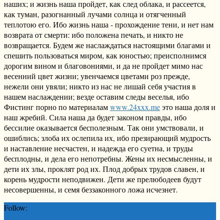
наших; и жизнь наша пройдет, как след облака, и рассеется,
как туман, разогнанный лучами солнца и отягченный
теплотою его. Ибо жизнь наша - прохождение тени, и нет нам
возврата от смерти: ибо положена печать, и никто не
возвращается. Будем же наслаждаться настоящими благами и
спешить пользоваться миром, как юностью; преисполнимся
дорогим вином и благовониями, и да не пройдет мимо нас
весенний цвет жизни; увенчаемся цветами роз прежде,
нежели они увяли; никто из нас не лишай себя участия в
нашем наслаждении; везде оставим следы веселья, ибо
Фистинг порно по материалам
www.24xxx.me
это наша доля и
наш жребий. Сила наша да будет законом правды, ибо
бессилие оказывается бесполезным. Так они умствовали, и
ошиблись; злоба их ослепила их, ибо презирающий мудрость
и наставление несчастен, и надежда его суетна, и труды
бесплодны, и дела его непотребны. Жены их несмысленны, и
дети их злы, проклят род их. Плод добрых трудов славен, и
корень мудрости неподвижен. Дети же прелюбодеев будут
несовершенны, и семя беззаконного ложа исчезнет.
Follow: