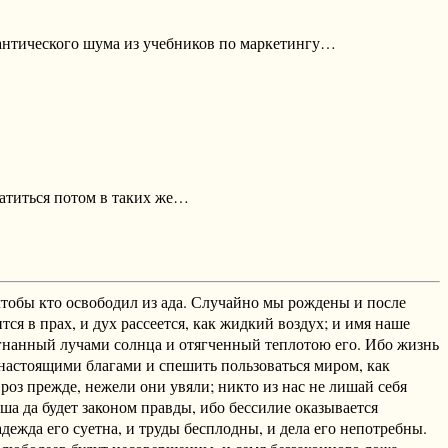
емантического шума из учебников по маркетингу…
атиться потом в таких же…
 чтобы кто освободил из ада. Случайно мы рождены и после
тся в прах, и дух рассеется, как жидкий воздух; и имя наше
азогнанный лучами солнца и отягченный теплотою его. Ибо жизнь
я настоящими благами и спешить пользоваться миром, как
оз прежде, нежели они увяли; никто из нас не лишай себя
аша да будет законом правды, ибо бессилие оказывается
дежда его суетна, и труды бесплодны, и дела его непотребны.