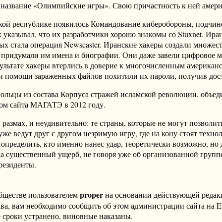
а название «Олимпийские игры». Свою причастность к ней амери
мской республике появилось Командование киберобороны, подчин
указывал, что их разработчики хорошо знакомы со Stuxnet. Ир
ых стала операция Newscaster. Иранские хакеры создали множес
придумали им имена и биографии. Они даже завели цифровое ме
ультате хакеры втерлись в доверие к многочисленным американ
при помощи зараженных файлов похитили их пароли, получив до
вольцы из состава Корпуса стражей исламской революции, объе
лом сайта МАГАТЭ в 2012 году.
азмах, и неудивительно: те страны, которые не могут позволит
же ведут друг с другом незримую игру, где на кону стоят техн
определить, кто именно нанес удар, теоретически возможно, но 
а существенный ущерб, не говоря уже об организованной групп
резиденты.
proper
бществе пользователем
на основании действующей реда
ава, вам необходимо сообщить об этом администрации сайта на
 сроки устранено, виновные наказаны.