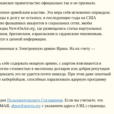
канское правительство официально так и не признало.
енное армейским властям. Эта мера себя мгновенно оправдала:
анцы в долгу не остались: в последующие годы на США
тво фальшивых аккаунтов в социальных сетях, якобы
диа NewsOnAir.org, где размещались статьи виртуальных
ским, британским, израильским и саудовским чиновникам,
ступ к ценной информации.
диненные в Электронную армию Ирана. На их счету —
ь себе содержать мощную армию, с азартом втягиваются в
ологии стоимостью в миллионы долларов или добрая репутация
доказать это не удается почти никогда. При этом даже опытный
е кибербойцов, способных парализовать ядерную программу
кции
Пользовательского Соглашения
. Если вы считаете, что
 EMAIL
abuse@newru.org
с указанием адреса (URL) страницы,