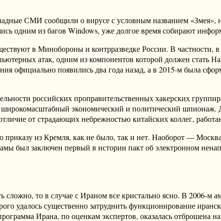
западные СМИ сообщили о вирусе с условным названием «Змея», на
авшись одним из багов Windows, уже долгое время собирают инф
ществуют в Минобороны и контрразведке России. В частности, в
пьютерных атак, одним из компонентов которой должен стать
я официально появились два года назад, а в 2015-м была сфо
тельности российских проправительственных хакерских группиро
 широкомасштабный экономический и политический шпионаж. Де
 отличие от страдающих небрежностью китайских коллег, работа
о приказу из Кремля, как не было, так и нет. Наоборот — Москв
бамы был заключен первый в истории пакт об электронном нена
 сложно, то в случае с Ираном все кристально ясно. В 2006-м 
ого удалось существенно затруднить функционирование иранског
программа Ирана, по оценкам экспертов, оказалась отброшена на