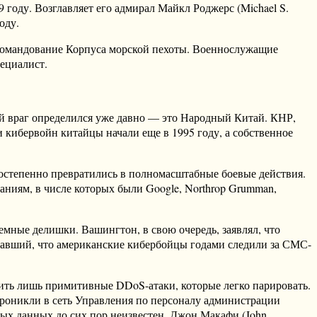
оду. Возглавляет его адмирал Майкл Роджерс (Michael S.
оду.
еркомандование Корпуса морской пехоты. Военнослужащие
ециалист.
ый враг определился уже давно — это Народный Китай. КНР,
 кибервойн китайцы начали еще в 1995 году, а собственное
постепенно превратились в полномасштабные боевые действия.
ниям, в числе которых были Google, Northrop Grumman,
мные делишки. Вашингтон, в свою очередь, заявлял, что
завший, что американские кибербойцы годами следили за СМС-
дить лишь примитивные DDoS-атаки, которые легко парировать.
проникли в сеть Управления по персоналу администрации
ых данных до сих пор неизвестен. Джон Макафи (John