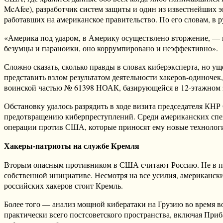
McAfee), разработчик систем защиты и один из известнейших э
работавших на американское правительство. По его словам, в 
«Америка под ударом, в Америку осуществлено вторжение, —
безумцы и параноики, оно коррумпировано и неэффективно».
Сложно сказать, сколько правды в словах киберэксперта, но 
представить взлом результатом деятельности хакеров-одиночек
воинской частью № 61398 НОАК, базирующейся в 12-этажном 
Обстановку удалось разрядить в ходе визита председателя К
предотвращению киберпреступлений. Среди американских спец
операции против США, которые приносят ему новые технологи
Хакеры-патриоты на службе Кремля
Вторым опасным противником в США считают Россию. Не в посл
собственной инициативе. Несмотря на все усилия, американски
российских хакеров стоит Кремль.
Более того — анализ мощной кибератаки на Грузию во время во
практически всего постсоветского пространства, включая При