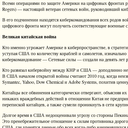
Всеми операциями по защите Америки на цифровых фронтах рук
Rogers) — настоящий ветеран сетевых войн, руководивший киб
В его подчинении находятся киберкомандования всех родов во
цифрового фронта могут получить соответствующие военные с
Великая китайская война
Кто именно угрожает Америке в киберпространстве, в стратег
уступая США по количеству кораблей и самолетов, изначально 
киберкомандование — Сетевые силы — создали на девять лет 
Кто развязал кибервойну между КНР и США — доподлинно неизв
В США началом открытой войны считают 2010 год, когда неизв
Symantec, Yahoo, Dow Chemical и Adobe Systems, похитив цен
Китайцы все обвинения категорически отвергают, объясняя их
никаких враждебных действий в отношении Китая не предприн
перепиской китайцев, а также сумели проникнуть в сети круп
Долгое время в США недооценивали угрозу со стороны Пекина.
Это пренебрежительное отношение к силам противника дорого 
США, где хранятся данные обо всех когда-либо нанимавшихся