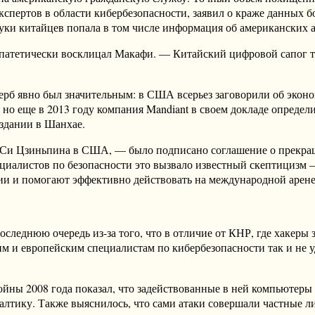
кспертов в области кибербезопасности, заявил о краже данных б
руки китайцев попала в том числе информация об американских 
 патетически восклицал Макафи. — Китайский цифровой сапог 
ущерб явно был значительным: в США всерьез заговорили об эк
, но еще в 2013 году компания Mandiant в своем докладе опреде
здании в Шанхае.
НР Си Цзиньпина в США, — было подписано соглашение о прекр
иалистов по безопасности это вызвало известный скептицизм —
и и помогают эффективно действовать на международной арене
еднюю очередь из-за того, что в отличие от КНР, где хакеры з
м и европейским специалистам по кибербезопасности так и не уд
йны 2008 года показал, что задействованные в ней компьютеры р
балтику. Также выяснилось, что сами атаки совершали частные 