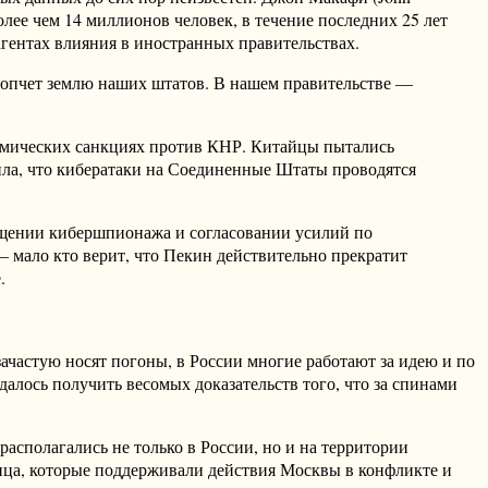
олее чем 14 миллионов человек, в течение последних 25 лет
агентах влияния в иностранных правительствах.
топчет землю наших штатов. В нашем правительстве —
ономических санкциях против КНР. Китайцы пытались
лила, что кибератаки на Соединенные Штаты проводятся
ащении кибершпионажа и согласовании усилий по
 мало кто верит, что Пекин действительно прекратит
.
ачастую носят погоны, в России многие работают за идею и по
алось получить весомых доказательств того, что за спинами
асполагались не только в России, но и на территории
лица, которые поддерживали действия Москвы в конфликте и