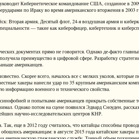
оводит Кибернетическое командование США, созданное в 2009 г
ерударами по Ираку во время американского вторжения в 2003 г
йск: Вторая армия, Десятый флот, 24-я воздушная армия и киб
пециальности — такие как киберофицер, кибертехник и киберсп
ических документах прямо не говорится. Однако де-факто главн
получила преимущество в цифровой сфере. Разработку стратегии
раньше американцев.
естно. Скорее всего, началось все с мелких уколов, которые 
естные хакеры нанесли удар по 35 крупным американским компа
ную информацию военного и технического свойства.
 синофобией и попытками американцев прикрыть собственные те
имал. Однако потом на сцене появился Эдвард Сноуден, расска
нейших научно-исследовательских центров КНР.
 Так, еще в 2012 году считалось, что китайцы способны прово
обошлось американцам: в августе 2015 года китайские хакеры 
 на американскую гражданскую службу. Точный объем похищенн