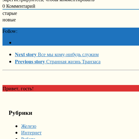
0
Комментарий
старые
новые
Follow:
Next story
Все мы кому-нибудь служим
Previous story
Странная жизнь Транзаса
Привет, гость!
Рубрики
Железо
Интернет
Работа