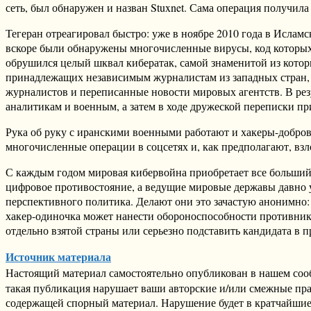
сеть, был обнаружен и назван Stuxnet. Сама операция получил
Тегеран отреагировал быстро: уже в ноябре 2010 года в Исла
вскоре были обнаружены многочисленные вирусы, код которых 
обрушился целый шквал кибератак, самой знаменитой из котор
принадлежащих независимым журналистам из западных стран, 
журналистов и переписанные новости мировых агентств. В рез
аналитикам и военным, а затем в ходе дружеской переписки 
Рука об руку с иранскими военными работают и хакеры-добро
многочисленные операции в соцсетях и, как предполагают, вз
С каждым годом мировая кибервойна приобретает все больший р
цифровое противостояние, а ведущие мировые державы давно у
перспективного политика. Делают они это зачастую анонимно: 
хакер-одиночка может нанести обороноспособности противник
отдельно взятой страны или серьезно подставить кандидата в п
Источник материала
Настоящий материал самостоятельно опубликован в нашем соо
такая публикация нарушает ваши авторские и/или смежные пр
содержащей спорный материал. Нарушение будет в кратчайшие