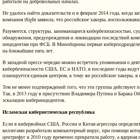
работали на добровольных началах.
Не удалось найти доказательств и в феврале 2014 года, когда 
компания iSight заявила, что российские хакеры, воспользов
Разумеется, структуры, занимающиеся кибербезопасностью, су
обнаружения, предупреждения и ликвидации последствий ком
инцидентам при ФСБ. В Минобороны первые киберподразделени
на ближайшие пять лет.
В западной прессе нередко можно встретить упоминания о дея
кибербезопасности США, ЕС и НАТО, в последние годы ведут
планируется единым центром, к тому же российские хакеры, в
Тем не менее подтверждений того, что эти группы действуют п
Так, в 2013 году в присутствии Владимира Путина и Барака О
эскалации киберинцидентов.
Исламская кибернетическая республика
Если в кибервойнах США, России и Китая агрессора определить
коллегами разработали компьютерный вирус, при помощи котор
центрифуг в 2010 году временно прекратила работу, а ядерная 