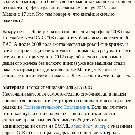
коллетора мотора, на более свежих машинах коллектор пошел
из пластика), фотографии сделаны 26 января 2025 года.
Машине 17 лет. Кто там говорил, что китайцы сильно
ржавеют?
Базару нет — Чери ржавеют сильнее, чем еврофорд 2008 года.
Но слабее, чем ВАЗ 2008 года, и тем более чем современный
ВАЗ. А после 2008 года (когда настал мировой финкризис, и
все автопроизводители кинулись экономить, в результате чего
все машины примерно к 2012 году обзавелись кузовами из
дешевого железа без всякого цинка) уже все машины стали
ржаветь примерно одинаково, даже Мерседес Е-кляссе
сгнивает в питерском климате за 8 лет, если ничего не делать.
Материал
: Proper специально для 2PAD.RU
Настоящий материал самостоятельно опубликован в нашем
proper
сообществе пользователем
на основании действующей
редакции
Пользовательского Соглашения
. Если вы считаете,
что такая публикация нарушает ваши авторские и/или
смежные права, вам необходимо сообщить об этом
администрации сайта на EMAIL
abuse@newru.org
с указанием
адреса (URL) страницы, содержащей спорный материал.