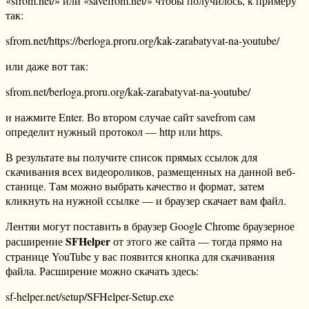
«sfrom.net/» или «savefrom.net/» чтобы получилось, к примеру
так:
sfrom.net/https://berloga.proru.org/kak-zarabatyvat-na-youtube/
или даже вот так:
sfrom.net/berloga.proru.org/kak-zarabatyvat-na-youtube/
и нажмите Enter. Во втором случае сайт savefrom сам
определит нужный протокол — http или https.
В результате вы получите список прямых ссылок для
скачивания всех видеороликов, размещенных на данной веб-
станице. Там можно выбрать качество и формат, затем
кликнуть на нужной ссылке — и браузер скачает вам файл.
Лентяи могут поставить в браузер Google Chrome браузерное
SFHelper
расширение
от этого же сайта — тогда прямо на
странице YouTube у вас появится кнопка для скачивания
файла. Расширение можно скачать здесь:
sf-helper.net/setup/SFHelper-Setup.exe