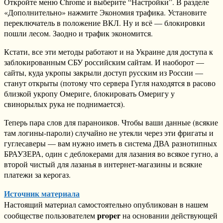
Откройте меню Chrome и выберите “Настройки”. В разделе
«Дополнительно» нажмите Экономия трафика. Установите
переключатель в положение ВКЛ. Ну и всё — блокировки
пошли лесом. Заодно и трафик экономится.
Кстати, все эти методы работают и на Украине для доступа к
заблокированным СБУ российским сайтам. И наоборот —
сайты, куда укропы закрыли доступ русским из России —
станут открыты (потому что сервера Гугля находятся в расово
близкой укропу Омериге, блокировать Омеригу у
свинорылых рука не поднимается).
Теперь пара слов для параноиков. Чтобы ваши данные (всякие
там логины-пароли) случайно не утекли через эти фригаты и
гуглесаверы — вам нужно иметь в система ДВА разнотипных
БРАУЗЕРА, один с деблокерами для лазания во всякое гугно, а
второй чистый для лазанья в интернет-магазины и всякие
платежи за керогаз.
Источник материала
Настоящий материал самостоятельно опубликован в нашем
proper
сообществе пользователем
на основании действующей