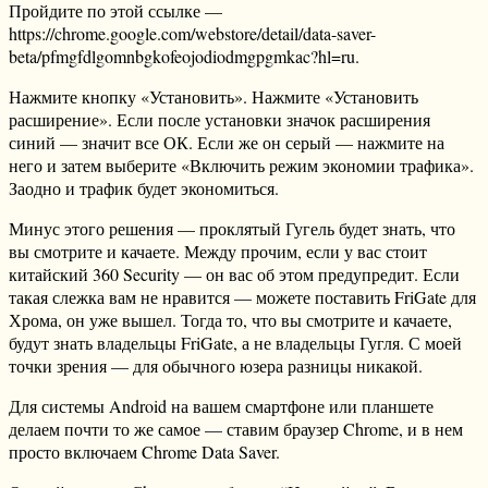
Пройдите по этой ссылке —
https://chrome.google.com/webstore/detail/data-saver-
beta/pfmgfdlgomnbgkofeojodiodmgpgmkac?hl=ru.
Нажмите кнопку «Установить». Нажмите «Установить
расширение». Если после установки значок расширения
синий — значит все ОК. Если же он серый — нажмите на
него и затем выберите «Включить режим экономии трафика».
Заодно и трафик будет экономиться.
Минус этого решения — проклятый Гугель будет знать, что
вы смотрите и качаете. Между прочим, если у вас стоит
китайский 360 Security — он вас об этом предупредит. Если
такая слежка вам не нравится — можете поставить FriGate для
Хрома, он уже вышел. Тогда то, что вы смотрите и качаете,
будут знать владельцы FriGate, а не владельцы Гугля. С моей
точки зрения — для обычного юзера разницы никакой.
Для системы Android на вашем смартфоне или планшете
делаем почти то же самое — ставим браузер Chrome, и в нем
просто включаем Chrome Data Saver.