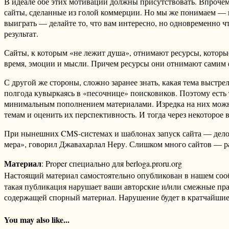
В идеале обе этих мотивации должны присутствовать. Впрочем, 
сайты, сделанные из голой коммерции. Но мы же понимаем — к
выиграть — делайте то, что вам интересно, но одновременно ч
результат.
Сайты, к которым «не лежит душа», отнимают ресурсы, которые
время, эмоции и мысли. Причем ресурсы они отнимают самим ф
С другой же стороны, сложно заранее знать, какая тема выстре
полгода кувыркаясь в «песочнице» поисковиков. Поэтому ест
минимальным пополнением материалами. Изредка на них можно 
темам и оценить их перспективность. И тогда через некоторое 
При нынешних CMS-системах и шаблонах запуск сайта — дело 
мера», говорил Джавахарлал Неру. Слишком много сайтов — ра
Материал
: Proper специально для berloga.proru.org
Настоящий материал самостоятельно опубликован в нашем соо
такая публикация нарушает ваши авторские и/или смежные пр
содержащей спорный материал. Нарушение будет в кратчайшие
You may also like...