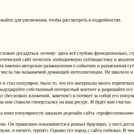
айте для увеличения, чтобы рассмотреть в подробностях.
есложно догадаться, почему: здесь всё глубоко функционально, 
тический сайт почитать злободневную публицистику и аналитику
ть именно авторские размышления о событиях и разъяснения сут
из числа так называемой думающей интеллигенции. Не школоло и н
л и стал популярен, было то, что его материалы много перепеч
родуцируйте собственный интересный контент и разрешайте его
 (без всяких вложений, заметим!) и потянет за собой его попул
 они ставили гиперссылку на ваш ресурс. И будет вам счастье.
на пике популярности заказали редизайн сайта «профессионалам»
хо. Он правильно показывается в разных браузерах, у него дост
уже, и ничего, терпят). Однако тут народ с сайта побежал. В че