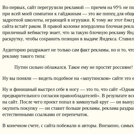
Во-первых, сайт перегрузили рекламой — причем на 95% не по
при всей моей симпатии к гайджинам — это же пипец для общес
задротной школоты, играющей в игрушки. К тому же этот бэкгра
сайта встаёт раком. В правой колонке впердолена блочная рек
приличный вебмастер знает, что за такую блочную рекламу Янд
раскрутку, чтобы сохранить позиции в выдаче Яндекса. Стави
Аудиторию раздражает не только сам факт рекламы, но и то, 
рекламу такого типа:
Путин сильно облажался. Такое ему не простят россияне! 
Ну вы поняли — видеть подобное на «запутинском» сайте это е
Ну и финишный выстрел себе в ногу — это то, что сайт «Однак
предварительного согласия правообладателей». В результате 
на сайт. После чего проект попал в замкнутый круг — он выну
окупить покупку — он ставит больше рекламы, реклама раздраж
естественными ссылками от перепечаток.
В конечном счете, с сайта побежали и авторы. Внезапно, самы