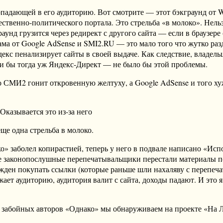
падающей в его аудиторию. Вот смотрите — этот бэкграунд от W
твенно-политического портала. Это стрельба «в молоко». Нельз
унд грузится через редирект с другого сайта — если в браузере 
лама от Google AdSense и SMI2.RU — это мало того что жутко раз
екс пенализирует сайты в своей выдаче. Как следствие, владель
ли бы тогда уж Яндекс-Директ — не было бы этой проблемы.
что СМИ2 гонит откровенную желтуху, а Google AdSense и того 
Оказывается это из-за него
ще одна стрельба в молоко.
о» заболел копирастией, теперь у него в подвале написано «Ис
все законопослушные перепечатывальщики перестали материалы п
жден покупать ссылки (которые раньше шли нахаляву с перепечат
ает аудиторию, аудитория валит с сайта, доходы падают. И это 
х забойных авторов «Однако» мы обнаруживаем на проекте «На Ли