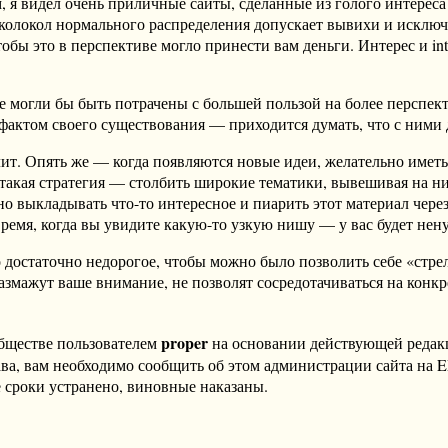
я видел очень приличные сайты, сделанные из голого интереса (
олокол нормального распределения допускает вывихи и исключен
тобы это в перспективе могло принести вам деньги. Интерес и i
 могли бы быть потрачены с большей пользой на более перспект
актом своего существования — приходится думать, что с ними 
лит. Опять же — когда появляются новые идеи, желательно иметь 
ь такая стратегия — столбить широкие тематики, вывешивая на
выкладывать что-то интересное и пиарить этот материал через
время, когда вы увидите какую-то узкую нишу — у вас будет нену
достаточно недорогое, чтобы можно было позволить себе «стре
змажут ваше внимание, не позволят сосредотачиваться на конкр
proper
бществе пользователем
на основании действующей реда
ава, вам необходимо сообщить об этом администрации сайта на
 сроки устранено, виновные наказаны.