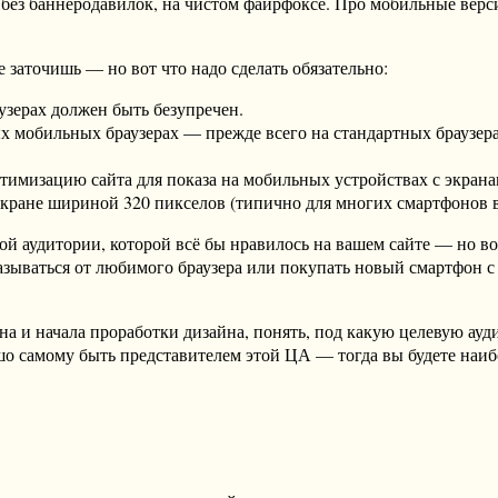
без баннеродавилок, на чистом файрфоксе. Про мобильные верси
не заточишь — но вот что надо сделать обязательно:
узерах должен быть безупречен.
ых мобильных браузерах — прежде всего на стандартных браузера
оптимизацию сайта для показа на мобильных устройствах с экра
на экране шириной 320 пикселов (типично для многих смартфонов
й аудитории, которой всё бы нравилось на вашем сайте — но вот
казываться от любимого браузера или покупать новый смартфон 
на и начала проработки дизайна, понять, под какую целевую ауд
ошо самому быть представителем этой ЦА — тогда вы будете наиб