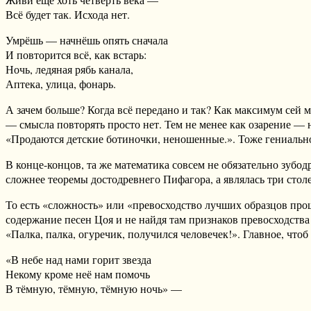
Всё будет так. Исхода нет.
Умрёшь — начнёшь опять сначала
И повторится всё, как встарь:
Ночь, ледяная рябь канала,
Аптека, улица, фонарь.
А зачем больше? Когда всё передано и так? Как максимум сей 
— смысла повторять просто нет. Тем не менее как озарение —
«Продаются детские ботиночки, неношенные.». Тоже гениально
В конце-концов, та же математика совсем не обязательно зубо
сложнее теоремы достодревнего Пифагора, а являлась три стол
То есть «сложность» или «превосходство лучших образцов прош
содержание песен Цоя и не найдя там признаков превосходства
«Палка, палка, огуречик, получился человечек!». Главное, чтоб
«В небе над нами горит звезда
Некому кроме неё нам помочь
В тёмную, тёмную, тёмную ночь» —