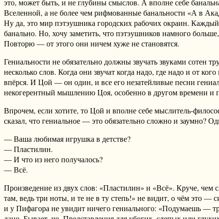
это, может быть, и не глубины смыслов. А вполне себе банал
Вселенной, а не более чем рифмованные банальности «А в Акаде
Ну да, это мир пэтэушника городских рабочих окраин. Каждый
банально. Но, хочу заметить, что пэтэушников намного больше
Повторю — от этого они ничем хуже не становятся.
Гениальности не обязательно должны звучать звуками сотен тр
несколько слов. Когда они звучат когда надо, где надо и от к
впёрся. И Цой — он один, и все его незатейливые песни гениал
некогерентный мышлению Цоя, особенно в другом времени и п
Впрочем, если хотите, то Цой и вполне себе мыслитель-филосо
сказал, что гениальное — это обязательно сложно и заумно? О
— Ваша любимая игрушка в детстве?
— Пластилин.
— И что из него получалось?
— Всё.
Произведение из двух слов: «Пластилин» и «Всё». Круче, чем с
там, ведь три ноты, и те не в ту степь!» не видит, о чём эт
и у Пифагора не увидит ничего гениального: «Подумаешь — три
дано. Бывает, чо. Представления для убогих, слепых или глухи