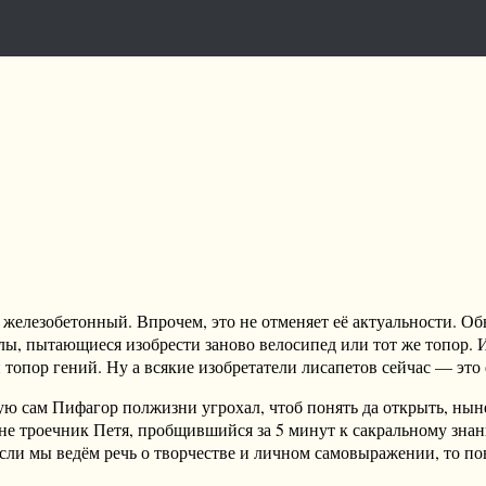
 железобетонный. Впрочем, это не отменяет её актуальности. О
алы, пытающиеся изобрести заново велосипед или тот же топор. 
 топор гений. Ну а всякие изобретатели лисапетов сейчас — это
рую сам Пифагор полжизни угрохал, чтоб понять да открыть, ны
 не троечник Петя, пробщившийся за 5 минут к сакральному знан
сли мы ведём речь о творчестве и личном самовыражении, то п