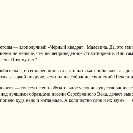
методы — злополучный «Чёрный квадрат» Малевича. Да, это гени
 ничем не меньше, чем вышеприведённое стихотворение. Или сам
, чо. Почему нет?
дробительна, и гениален лишь тот, кто натыкает побольше загад
етия загадкой покруче, чем полное собрание сочинений Шекспир
лого» — совсем не есть обязательное условие существования ге
 над лучшими образцами поэзии Серебрянного Века, делает вывод
 попало куда надо и когда надо. А количество слов и их заумь —