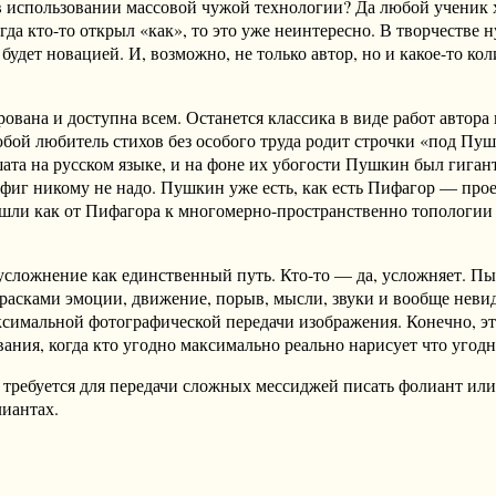
 в использовании массовой чужой технологии? Да любой ученик
гда кто-то открыл «как», то это уже неинтересно. В творчестве
 будет новацией. И, возможно, не только автор, но и какое-то 
рована и доступна всем. Останется классика в виде работ автор
юбой любитель стихов без особого труда родит строчки «под П
ишата на русском языке, и на фоне их убогости Пушкин был гиган
фиг никому не надо. Пушкин уже есть, как есть Пифагор — прое
шли как от Пифагора к многомерно-пространственно топологии 
 усложнение как единственный путь. Кто-то — да, усложняет. Пы
 красками эмоции, движение, порыв, мысли, звуки и вообще нев
аксимальной фотографической передачи изображения. Конечно, э
ния, когда кто угодно максимально реально нарисует что угодн
е требуется для передачи сложных мессиджей писать фолиант ил
лиантах.