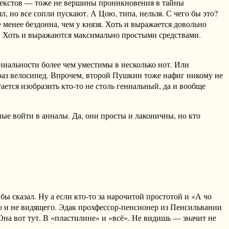
% текстов — тоже не вершины проникновения в тайны
, но все сопли пускают. А Цою, типа, нельзя. С чего бы это?
менее бездонна, чем у князя. Хоть и выражается довольно
ей. Хоть и выражаются максимально простыми средствами.
ниальности более чем уместимы в несколько нот. Или
ой раз велосипед. Впрочем, второй Пушкин тоже нафиг никому не
ается изобразить кто-то не столь гениальный, да и вообще
ые войти в анналы. Да, они просты и лаконичны, но кто
бы сказал. Ну а если кто-то за нарочитой простотой и «А чо
го и не видящего. Эдак прохфессор-пенсионер из Пенсильвании
Она вот тут. В «пластилине» и «всё». Не видишь — значит не