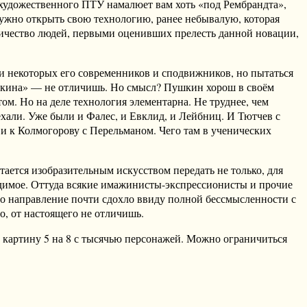
 художественного ПТУ намалюет вам хоть «под Рембрандта»,
 нужно открыть свою технологию, ранее небывалую, которая
количество людей, первыми оценивших прелесть данной новации,
а и некоторых его современников и сподвижников, но пытаться
ушкина» — не отличишь. Но смысл? Пушкин хорош в своём
том. Но на деле технология элементарна. Не труднее, чем
хали. Уже были и Фалес, и Евклид, и Лейбниц. И Тютчев с
и к Колмогорову с Перельманом. Чего там в ученических
тается изобразительным искусством передать не только, для
идимое. Оттуда всякие имажинисты-экспрессионисты и прочие
то направление почти сдохло ввиду полной бессмысленности с
о, от настоящего не отличишь.
и картину 5 на 8 с тысячью персонажей. Можно ограничиться