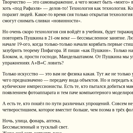
Творчество — это самовыражение, а чего может быть «моего»
хоть «под Рафаэля» — делов-то! Технология как технология. Ко
поразит людей. Какое-то время сия только открытая технология
смогут снимать сливки «новинности».
Но очень скоро технология сия войдёт в учебник, будет тиражи
повторять Пушкина в 21-ом веке — бессмысленное занятие. Л
начале 19-ого, когда только-только начали корябать первые ст
зазубрить теорему Пифагора. И пиши «как Пушкин». Только на
Блоком, и, прости господи, Мандельштамом. От Пушкина мы у
упражнениях А+В=С ловить?
Только искусство — это вам не физика какая. Тут же не только
чего предназначено — передачу вида объектов. Но и передать
кубические импрессионисты. Есть те, кто пытался добиться м
появлением фотоаппарата и тем паче компьютерного моделирова
А есть те, кто пошёл по пути различных упрощений. Совсем н
четверостишием, которое вместит больше, чем поэма в трёх фо
Ночь, улица, фонарь, аптека,
Бессмысленный и тусклый свет.
Живи ещё хоть четверть века —