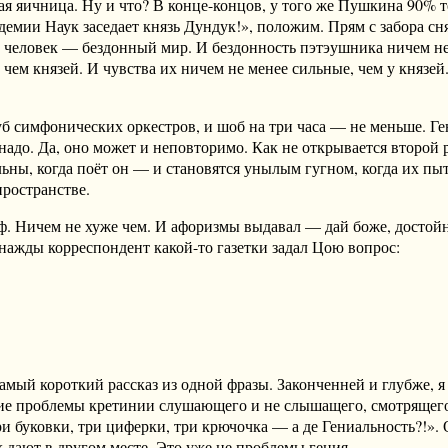
ьная яичница. Ну и что? В конце-концов, у того же Пушкина 90
мии Наук заседает князь Дундук!», положим. Прям с забора снял
 человек — бездонный мир. И бездонность пэтэушника ничем не 
, чем князей. И чувства их ничем не менее сильные, чем у княз
уб симфонических оркестров, и шоб на три часа — не меньше. Ге
ого надо. Да, оно может и неповторимо. Как не открывается втор
ьны, когда поёт он — и становятся унылым гугном, когда их пыт
ространстве.
ф. Ничем не хуже чем. И афоризмы выдавал — дай боже, достойн
днажды корреспондент какой-то газетки задал Цою вопрос:
амый короткий рассказ из одной фразы. Законченней и глубже, я 
о — сие проблемы кретинии слушающего и не слышащего, смотряще
 буковки, три циферки, три крючочка — а де Гениальность?!». 
х дают в другом месте. Это уже не проблемы гения.