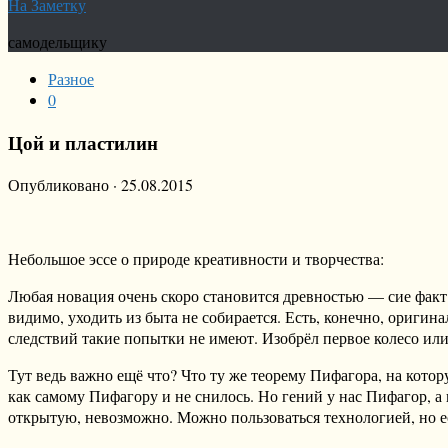
На Заметку
самодельщику
Разное
0
Цой и пластилин
Опубликовано
·
25.08.2015
Небольшое эссе о природе креативности и творчества:
Любая новация очень скоро становится древностью — сие факт
видимо, уходить из быта не собирается. Есть, конечно, оригин
следствий такие попытки не имеют. Изобрёл первое колесо или
Тут ведь важно ещё что? Что ту же теорему Пифагора, на кото
как самому Пифагору и не снилось. Но гений у нас Пифагор, а
открытую, невозможно. Можно пользоваться технологией, но е