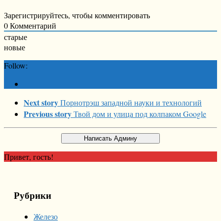
Зарегистрируйтесь, чтобы комментировать
0
Комментарий
старые
новые
Follow:
Next story
Порнотрэш западной науки и технологий
Previous story
Твой дом и улица под колпаком Google
Привет, гость!
Рубрики
Железо