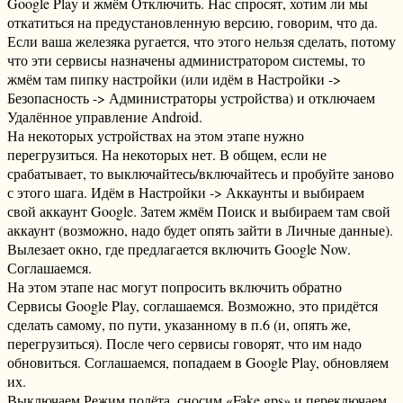
Google Play и жмём Отключить. Нас спросят, хотим ли мы
откатиться на предустановленную версию, говорим, что да.
Если ваша железяка ругается, что этого нельзя сделать, потому
что эти сервисы назначены администратором системы, то
жмём там пипку настройки (или идём в Настройки ->
Безопасность -> Администраторы устройства) и отключаем
Удалённое управление Android.
На некоторых устройствах на этом этапе нужно
перегрузиться. На некоторых нет. В общем, если не
срабатывает, то выключайтесь/включайтесь и пробуйте заново
с этого шага. Идём в Настройки -> Аккаунты и выбираем
свой аккаунт Google. Затем жмём Поиск и выбираем там свой
аккаунт (возможно, надо будет опять зайти в Личные данные).
Вылезает окно, где предлагается включить Google Now.
Соглашаемся.
На этом этапе нас могут попросить включить обратно
Сервисы Google Play, соглашаемся. Возможно, это придётся
сделать самому, по пути, указанному в п.6 (и, опять же,
перегрузиться). После чего сервисы говорят, что им надо
обновиться. Соглашаемся, попадаем в Google Play, обновляем
их.
Выключаем Режим полёта, сносим «Fake gps» и переключаем