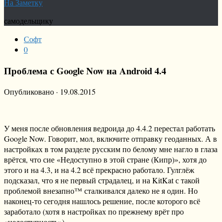
На Заметку
самодельщику
Софт
0
Проблема с Google Now на Android 4.4
Опубликовано
·
19.08.2015
У меня после обновления ведроида до 4.4.2 перестал работать
Google Now. Говорит, мол, включите отправку геоданных. А в
настройках в том разделе русским по белому мне нагло в глаза
врётся, что сие «Недоступно в этой стране (Кипр)», хотя до
этого и на 4.3, и на 4.2 всё прекрасно работало. Гулглёж
подсказал, что я не первый страдалец, и на KitKat с такой
проблемой внезапно™ сталкивался далеко не я один. Но
наконец-то сегодня нашлось решение, после которого всё
заработало (хотя в настройках по прежнему врёт про
«недоступность»).