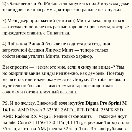
2) Обновленный PortProton стал запускать под Линуксом даже
те виндовские программы, которые он раньше не запускал.
3) Менеджер приложений (магазин) Минта начал портиться
— оттуда стали исчезать разные хорошие программы, которые
приходится ставить с Синаптика.
4) Rufus под Виндой больше не годится для создания
загрузочной флешки Линукс Минт — теперь только
собственная утилита Минта, только хардкор.
Вы спросите — «зачем это мне, если я сижу на винде»? Увы,
но окирпичивание винды неизбежно, как дембель. Поэтому
мы все так или иначе окажемся на Линухе. И чтобы не было
мучительно больно — имеет смысл заранее подстилать
соломку и готовить мятный вазелин.
Digma Pro Sprint M
PS. И по железу. Знакомый взял ноутбук
16.1
на AMD Ryzen 3 3250U 2.6ГГц, 8ГБ DDR4, 256ГБ SSD,
AMD Radeon RX Vega 3. Решил сэкономить — такой же ноут
на Intel Core i3 1115G4 3.0 ГГц (4.1 ГГц, в режиме Turbo) стоил
35 тыр, а этот на АМД шел за 32 тыр. Типа 3 тыщи рубликов