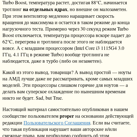
Turbo Boost, температура растет, достигая 88°C, начинается
на отдельных ядрах
тротлинг
, но внешне он малозаметен.
При этом вентилятор медленно наращивает скорость
вращения до максимума и остается в таком режиме до конца
нагрузочного теста. Примерно через 30 секунд режим Turbo
Boost отключается, температура процессора вскоре падает до
62°C, перегрева и тротлинга после этого не наблюдается
вовсе. А с младшим процессором (Intel Core i3 1115G4 3.0
ГГц, 4.1 ГГц в режиме Turbo) вообще тротлинга не
наблюдается, даже в турбо (либо он незаметен).
Какой из этого вывод, товарищи? А вывод простой — ноуты
на АМД лучше даже не рассматривать, кроме самых младших
моделей. Эти процессоры слишком горячие для ноутов — а
делать вам суперское охлаждение по нынешним временам
никто не будет. Sad, but True.
Настоящий материал самостоятельно опубликован в нашем
proper
сообществе пользователем
на основании действующей
редакции
Пользовательского Соглашения
. Если вы считаете,
что такая публикация нарушает ваши авторские и/или
смежные права, вам необходимо сообщить об этом